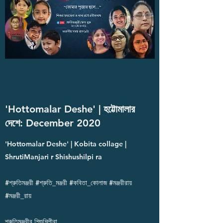
'Hottomalar Deshe' | হট্টোমালার
দেশে: December 2020
'Hottomalar Deshe' | Kobita collage |
ShrutiManjari r Shishushilpi ra
#শ্রুতিমঞ্জরী #শ্রুতি_মঞ্জরী #কবিতা_কোলাজ #মঞ্জরীরায়
#মঞ্জরী_রায়
শ্রুতিমঞ্জরীর শিশুশিল্পীরা