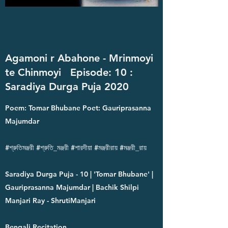
Agamoni r Abahone - Mrinmoyi
te Chinmoyi
Episode: 10 :
Saradiya Durga Puja 2020
Poem: Tomar Bhubane Poet: Gauriprasanna
Majumdar
#শ্রুতিমঞ্জরী #শ্রুতি_মঞ্জরী #শারদীয়া #মঞ্জরীরায় #মঞ্জরী_রায়
Saradiya Durga Puja - 10 | 'Tomar Bhubane' |
Gauriprasanna Majumdar | Bachik Shilpi
Manjari Ray - ShrutiManjari
Bengali Recitation