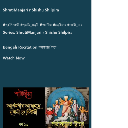
ShrutiManjari r Shishu Shilpira
#শ্রুতিমঞ্জরী #শ্রুতি_মঞ্জরী #শারদীয়া #মঞ্জরীরায় #মঞ্জরী_রায়
Series: ShrutiManjari r Shishu Shilpira
Bengali Recitation মহামায়ার টানে
Watch Now