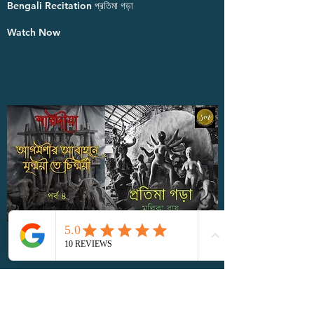
Bengali Recitation প্রতিমা গড়া
Watch Now
Agamoni r Abahone - Mrinmoyi
te Chinmoyi Episode - 03: