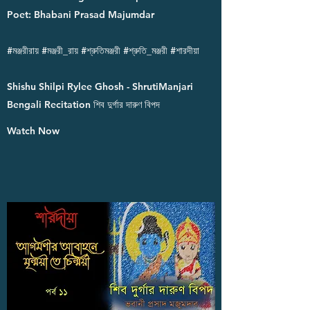
Poet: Bhabani Prasad Majumdar
#মঞ্জরীরায় #মঞ্জরী_রায় #শ্রুতিমঞ্জরী #শ্রুতি_মঞ্জরী #শারদীয়া
Shishu Shilpi Rylee Ghosh - ShrutiManjari
Bengali Recitation শিব দুর্গার দারুণ বিপদ
Watch Now